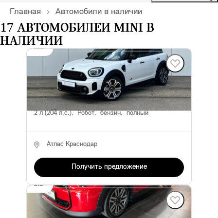
Главная
Автомобили в наличии
17 АВТОМОБИЛЕЙ MINI В
НАЛИЧИИ
2024
MINI Countryman
4 600 000 ₽
11 414 км
полный привод
2 л (204 л.с.), Робот, бензин, полный
Атлас Краснодар
Получить предложение
2024
MINI Hatch
4 090 000 ₽
4 790 000 ₽