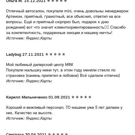
Ольга М. 15.12.2021 ⭐ ⭐ ⭐ ⭐ ⭐
Отличный автосалон, покупали mini, очень довольны менеджером
Артемом, приятный, грамотный, все объяснил, ответил на все
вопросы. Ещё и приятный сюрприз был, подарок к дню
рождения) вот что значит клиентоориентированность👍🏼 Спасибо
за компетентность, подаренные эмоции и машину мечты!
Источник: Яндекс.Карты
Ladybug 27.11.2021 ⭐ ⭐ ⭐ ⭐ ⭐
Мой любимый дилерский центр MINI
Покупали малышку мини тут, в этом году меняли стекло по
страховке (камень прилетел в лобовое) Всё сделали отлично)
Источник: Яндекс.Карты
Кирилл Мельниченко 01.09.2021 ⭐ ⭐ ⭐ ⭐ ⭐
Хороший и вежливый персонал. ТО машине уже 5 лет делаем у
них. Качество на высоте.
Источник: Яндекс.Карты
Светлана 30.04.2021 ⭐ ⭐ ⭐ ⭐ ⭐