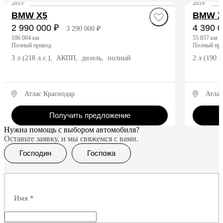
2015
2019
BMW X5
BMW X
2 990 000 ₽
4 390 0
3 290 000 ₽
106 004 км
55 857 км
полный привод
полный пр
3 л (218 л.с.), АКПП, дизель, полный
2 л (190 
Атлас Краснодар
Атлас
Получить предложение
Нужна помощь с выбором автомобиля?
Оставьте заявку, и мы свяжемся с вами.
Господин
Госпожа
Имя
*